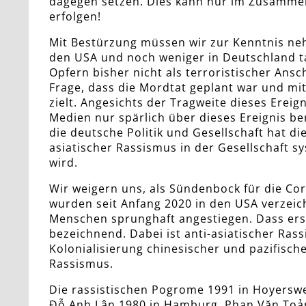
dagegen setzen. Dies kann nur im Zusamme
erfolgen!
Mit Bestürzung müssen wir zur Kenntnis neh
den USA und noch weniger in Deutschland t
Opfern bisher nicht als terroristischer Ansc
Frage, dass die Mordtat geplant war und mi
zielt. Angesichts der Tragweite dieses Erei
Medien nur spärlich über dieses Ereignis be
die deutsche Politik und Gesellschaft hat di
asiatischer Rassismus in der Gesellschaft s
wird.
Wir weigern uns, als Sündenbock für die Co
wurden seit Anfang 2020 in den USA verzeic
Menschen sprunghaft angestiegen. Dass erst
bezeichnend. Dabei ist anti-asiatischer Ra
Kolonialisierung chinesischer und pazifische
Rassismus.
Die rassistischen Pogrome 1991 in Hoyersw
Đỗ Anh Lân 1980 in Hamburg, Phan Văn Toản