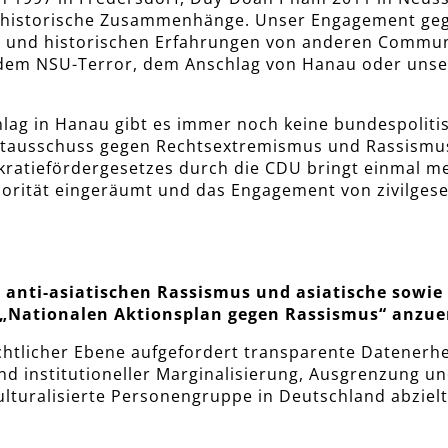
f historische Zusammenhänge. Unser Engagement gege
n und historischen Erfahrungen von anderen Commun
dem NSU-Terror, dem Anschlag von Hanau oder unser 
hlag in Hanau gibt es immer noch keine bundespolit
inettausschuss gegen Rechtsextremismus und Rassis
kratiefördergesetzes durch die CDU bringt einmal 
rität eingeräumt und das Engagement von zivilgesel
, anti-asiatischen Rassismus und asiatische sowie
 „Nationalen Aktionsplan gegen Rassismus“ anzu
echtlicher Ebene aufgefordert transparente Datener
nd institutioneller Marginalisierung, Ausgrenzung u
kulturalisierte Personengruppe in Deutschland abzielt