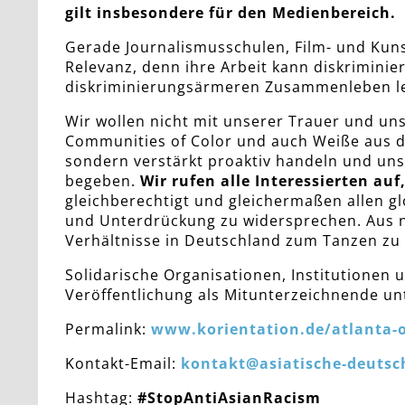
gilt insbesondere für den Medienbereich.
Gerade Journalismusschulen, Film- und Kun
Relevanz, denn ihre Arbeit kann diskrimini
diskriminierungsärmeren Zusammenleben le
Wir wollen nicht mit unserer Trauer und un
Communities of Color und auch Weiße aus de
sondern verstärkt proaktiv handeln und uns
begeben.
Wir rufen alle Interessierten au
gleichberechtigt und gleichermaßen allen 
und Unterdrückung zu widersprechen. Aus na
Verhältnisse in Deutschland zum Tanzen zu 
Solidarische Organisationen, Institutionen
Veröffentlichung als Mitunterzeichnende un
Permalink:
www.korientation.de/atlanta-o
Kontakt-Email:
kontakt@asiatische-deutsc
Hashtag:
#StopAntiAsianRacism