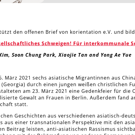
zt den offenen Brief von korientation e.V. und bild
ellschaftliches Schweigen! Für interkommunale S
Kim, Soon Chung Park, Xiaojie Tan and Yong Ae Yue
 März 2021 sechs asiatische Migrantinnen aus China
a (Georgia) durch einen jungen weißen christlichen 
alteten am 23. März 2021 eine Gedenkfeier für die O
lisierte Gewalt an Frauen in Berlin. Außerdem fand
haft statt.
lichen Geschichten aus verschiedenen asiatisch-deu
ns aus einer transnationalen Perspektive mit den as
en Beitrag leisten, anti-asiatischen Rassismus sich