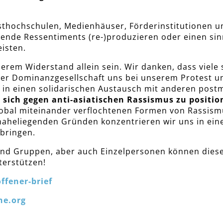
sthochschulen, Medienhäuser, Förderinstitutionen 
erende Ressentiments (re-)produzieren oder einen si
isten.
serem Widerstand allein sein. Wir danken, dass viel
r Dominanzgesellschaft uns bei unserem Protest unt
 in einen solidarischen Austausch mit anderen post
f, sich gegen anti-asiatischen Rassismus zu positi
global miteinander verflochtenen Formen von Rassis
heliegenden Gründen konzentrieren wir uns in einem 
bringen.
 und Gruppen, aber auch Einzelpersonen können dies
terstützen!
ffener-brief
he.org