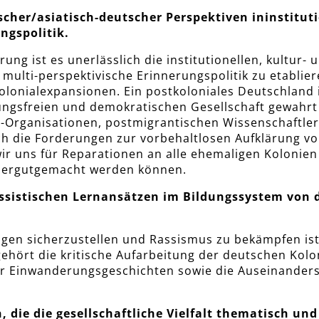
ischer/asiatisch-deutscher Perspektiven ininstitu
ngspolitik.
rung ist es unerlässlich die institutionellen, kultur
multi-perspektivische Erinnerungspolitik zu etablie
Kolonialexpansionen. Ein postkoloniales Deutschland 
ungsfreien und demokratischen Gesellschaft gewahrt 
-Organisationen, postmigrantischen Wissenschaftler
uch die Forderungen zur vorbehaltlosen Aufklärung vo
r uns für Reparationen an alle ehemaligen Kolonien
edergutgemacht werden können.
assistischen Lernansätzen im Bildungssystem von d
ngen sicherzustellen und Rassismus zu bekämpfen ist
gehört die kritische Aufarbeitung der deutschen Kol
er Einwanderungsgeschichten sowie die Auseinander
, die die gesellschaftliche Vielfalt thematisch un