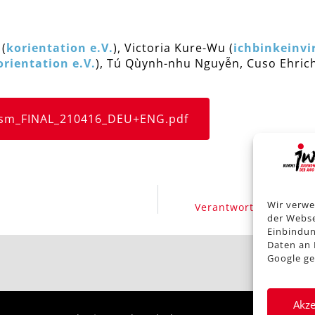
 (
korientation e.V.
), Victoria Kure-Wu (
ichbinkeinvi
orientation e.V.
), Tú Qùynh-nhu Nguyễn, Cuso Ehrich
cism_FINAL_210416_DEU+ENG.pdf
Wir verwe
Verantwortungsvolle 
der Webse
Einbindun
Daten an 
Google ge
Akze