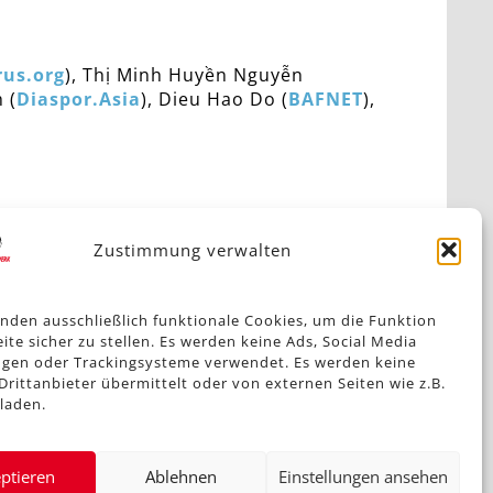
rus.org
), Thị Minh Huyền Nguyễn
 (
Diaspor.Asia
), Dieu Hao Do (
BAFNET
),
Zustimmung verwalten
NÄCHSTE MELDUNG
nden ausschließlich funktionale Cookies, um die Funktion
Verbands- und Vereinsführung im Jugendwerk
ite sicher zu stellen. Es werden keine Ads, Social Media
gen oder Trackingsysteme verwendet. Es werden keine
Drittanbieter übermittelt oder von externen Seiten wie z.B.
laden.
ptieren
Ablehnen
Einstellungen ansehen