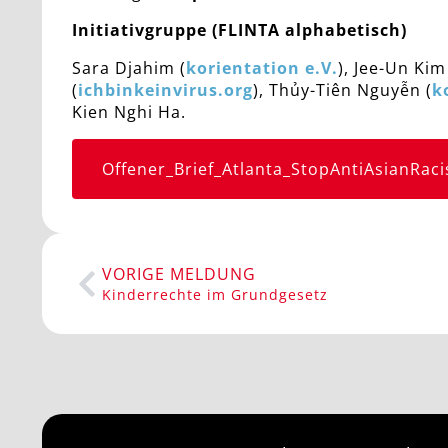
Initiativgruppe (FLINTA alphabetisch)
Sara Djahim (
korientation e.V.
), Jee-Un Kim
(
ichbinkeinvirus.org
), Thủy-Tiên Nguyễn (
k
Kien Nghi Ha.
Offener_Brief_Atlanta_StopAntiAsianRa
VORIGE MELDUNG
Kinderrechte im Grundgesetz