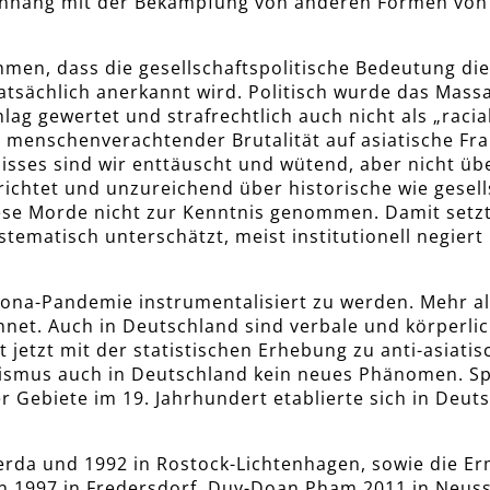
nhang mit der Bekämpfung von anderen Formen von
men, dass die gesellschaftspolitische Bedeutung di
atsächlich anerkannt wird. Politisch wurde das Mas
hlag gewertet und strafrechtlich auch nicht als „racia
t menschenverachtender Brutalität auf asiatische Fr
gnisses sind wir enttäuscht und wütend, aber nicht üb
richtet und unzureichend über historische wie gesell
ese Morde nicht zur Kenntnis genommen. Damit setzt s
ystematisch unterschätzt, meist institutionell negie
rona-Pandemie instrumentalisiert zu werden. Mehr al
hnet. Auch in Deutschland sind verbale und körperl
 jetzt mit der statistischen Erhebung zu anti-asiati
ssismus auch in Deutschland kein neues Phänomen. S
r Gebiete im 19. Jahrhundert etablierte sich in Deut
erda und 1992 in Rostock-Lichtenhagen, sowie die 
 1997 in Fredersdorf, Duy-Doan Pham 2011 in Neuss