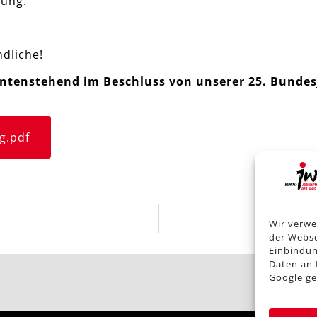
rung.
ndliche!
 untenstehend im Beschluss von unserer 25. Bund
g.pdf
Wir verwe
Kind
der Webse
Einbindun
Daten an 
Google ge